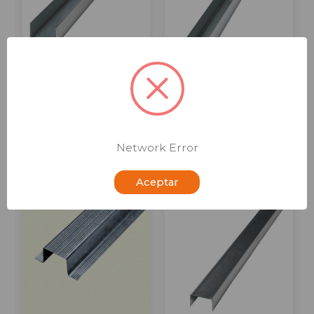
Canal Pladur C 70/47
Canal Pladur C 48/47
XL Z2
XL Z2
Consultar precio
Consultar precio
Comparar
Comparar
Network Error
Aceptar