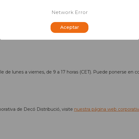
respuesta:
Network Error
Aceptar
nes a viernes, de 9 a 17 horas (CET). Puede ponerse en contact
ible de lunes a viernes, de 9 a 17 horas (CET). Puede ponerse en
orativa de Decó Distribució, visite
nuestra página web corporati