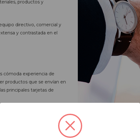
teriales, productos y
quipo directivo, comercial y
xtensa y contrastada en el
más cómoda experiencia de
er productos que se envían en
s principales tarjetas de
ució
 al cliente. Si desea contactar con nosotros, por el motivo que