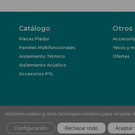
Catálogo
Otros
Placas Pladur
Accesorio
Paneles Multifuncionales
Yesos y m
Aislamiento Térmico
Ofertas
Aislamiento Acústico
Accesorios PYL
Utilizamos cookies (y otras tecnologías similares) para recopilar
© Decó Distribució de Guix Laminat, S.L. Todos los dere
Configuración
Rechazar todo
Aceptar 