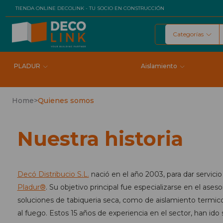
TIENDA ONLINE DECOLINK - TU SOCIO EN CONSTRUCCIÓN
Categorías
Buscar
PLADUR
Aislamiento
Home
>
Quienes somos
Nuestra historia
Decó Distribucio S.L.
nació en el año 2003, para dar servicio 
Pladur®
. Su objetivo principal fue especializarse en el ase
soluciones de tabiqueria seca, como de aislamiento termico
al fuego. Estos 15 años de experiencia en el sector, han i