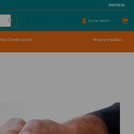
EMPRESA
Iniciar sesión
rios Construcción
Yesos y masillas