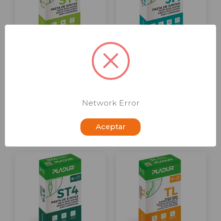
Pasta Juntas Pladur
Pasta Juntas Pladur
ST1
JH
12,17 € - 19,59 €
30,52 €
con
con IVA
Comparar
IVA
Network Error
Comparar
Aceptar