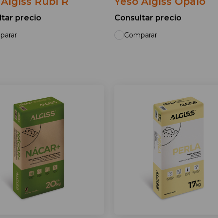
 Algíss Rubí R
Yeso Algíss Ópalo
tar precio
Consultar precio
parar
Comparar