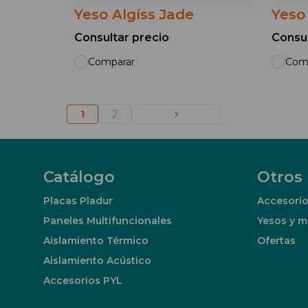
Yeso Algíss Jade
Yeso
Consultar precio
Consul
Comparar
Com
1
2
Catálogo
Otros
Placas Pladur
Accesorio
Paneles Multifuncionales
Yesos y m
Aislamiento Térmico
Ofertas
Aislamiento Acústico
Accesorios PYL