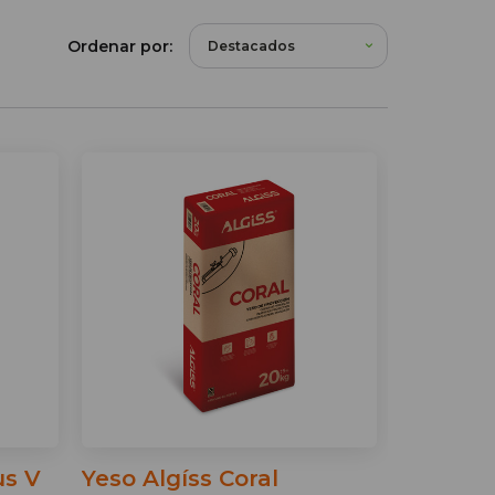
Ordenar por:
us V
Yeso Algíss Coral