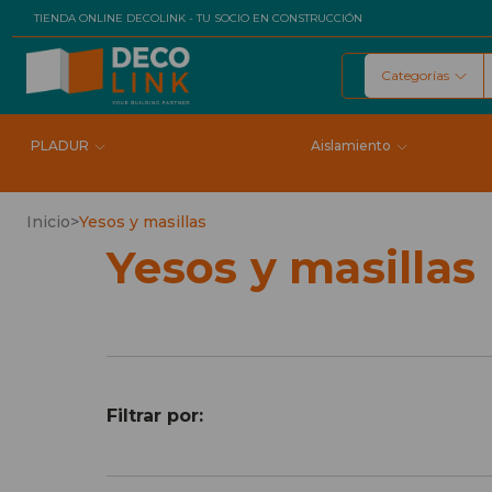
TIENDA ONLINE DECOLINK - TU SOCIO EN CONSTRUCCIÓN
Categorías
Buscar
PLADUR
Aislamiento
Inicio
>
Yesos y masillas
Yesos y masillas
Filtrar por: