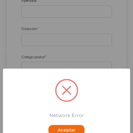
Apellidos
*
Dirección
*
Código postal
*
Ciudad
*
Provincia
*
Network Error
Aceptar