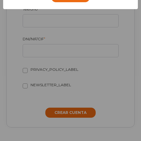
Teléfono
*
DNI/NIF/CIF
*
PRIVACY_POLICY_LABEL
NEWSLETTER_LABEL