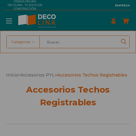
TIENDA ONLINE
DECOLINK - TU SOCIO EN
EMPRESA
CONSTRUCCIÓN
Categorías
Buscar
Inicio
>
Accesorios PYL
>
Accesorios Techos Registrables
Accesorios Techos
Registrables