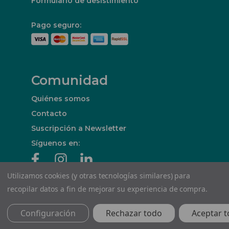
Formulario de desistimiento
Pago seguro:
Comunidad
Quiénes somos
Contacto
Suscripción a Newsletter
Síguenos en:
Utilizamos cookies (y otras tecnologías similares) para
recopilar datos a fin de mejorar su experiencia de compra.
© Decó Distribució de Guix Laminat, S.L.
Configuración
Rechazar todo
Aceptar t
Todos los derechos reservados 2026