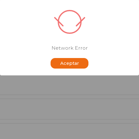
o
Tipo de
Precio
Cantidad
Unida
m)
borde
+
.5
4Tapered
20,56 € /u
-
Network Error
+
-
Aceptar