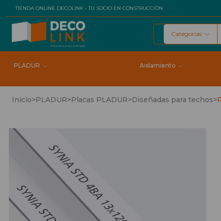
TIENDA ONLINE DECOLINK - TU SOCIO EN CONSTRUCCIÓN
Categorías
Buscar
PLADUR
Aislamiento
Inicio
>
PLADUR
>
Placas PLADUR
>
Diseñadas para techos
>
P