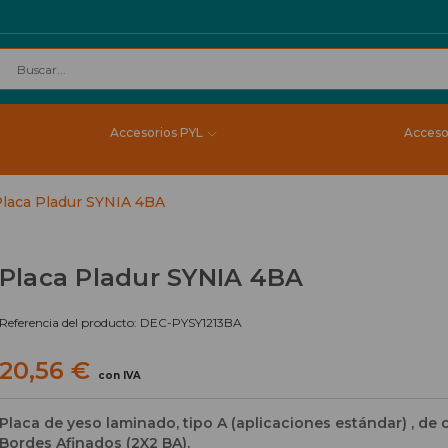
Accesorios PYL
Acceso
laca Pladur SYNIA 4BA
Placa Pladur SYNIA 4BA
Referencia del producto: DEC-PYSY1213BA
20,56 €
con IVA
Placa de yeso laminado, tipo A (aplicaciones estándar) , de 
Bordes Afinados (2X2 BA).