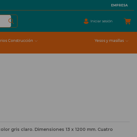
EMPRESA
Iniciar sesión
rios Construcción
Yesos y masillas
color gris claro. Dimensiones 13 x 1200 mm. Cuatro