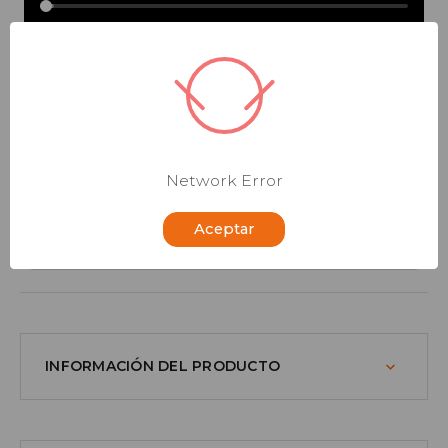
Placa Pladur SOLIDTEX 13x1200x2600 BA
|
32,39 €
|
Network Error
Aceptar
|
INFORMACIÓN DEL PRODUCTO