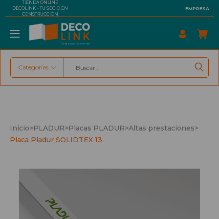
TIENDA ONLINE
DECOLINK - TU SOCIO EN
EMPRESA
CONSTRUCCIÓN
Categorías
Buscar
Inicio
>
PLADUR
>
Placas PLADUR
>
Altas prestaciones
>
Placa Pladur SOLIDTEX 13