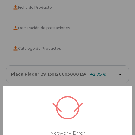
Ficha de Producto
Declaración de prestaciones
Catálogo de Productos
Placa Pladur BV 13x1200x3000 BA
|
42,75 €
|
INFORMACIÓN DEL PRODUCTO
Network Error