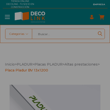
TIENDA ONLINE
DECOLINK - TU SOCIO EN
EMPRESA
CONSTRUCCIÓN
Categorías
Buscar
Inicio
>
PLADUR
>
Placas PLADUR
>
Altas prestaciones
>
Placa Pladur BV 13x1200