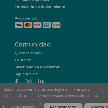
Formulario de desistimiento
Pago seguro:
Comunidad
Quiénes somos
Contacto
Suscripción a Newsletter
Síguenos en:
Utilizamos cookies (y otras tecnologías similares) para
recopilar datos a fin de mejorar su experiencia de compra.
© Decó Distribució de Guix Laminat, S.L.
Configuración
Rechazar todo
Aceptar t