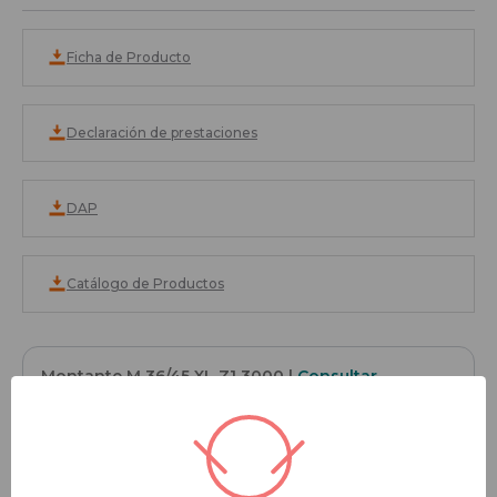
Ficha de Producto
Declaración de prestaciones
DAP
Catálogo de Productos
Montante M 36/45 XL Z1 3000
|
Consultar
precio
|