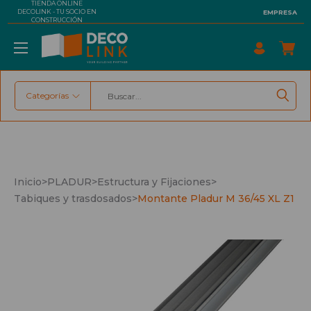
TIENDA ONLINE
DECOLINK - TU SOCIO EN
EMPRESA
CONSTRUCCIÓN
Categorías
Buscar
Inicio
>
PLADUR
>
Estructura y Fijaciones
>
Tabiques y trasdosados
>
Montante Pladur M 36/45 XL Z1