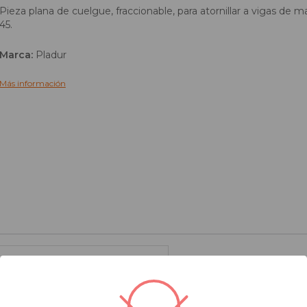
Pieza plana de cuelgue, fraccionable, para atornillar a vigas de m
45.
Marca:
Pladur
Más información
go de Productos