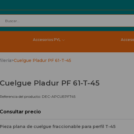
Accesorios PYL
Acceso
ilería
>
Cuelgue Pladur PF 61-T-45
Cuelgue Pladur PF 61-T-45
Referencia del producto: DEC-APCUEPFT45
Consultar precio
Pieza plana de cuelgue fraccionable para perfil T-45