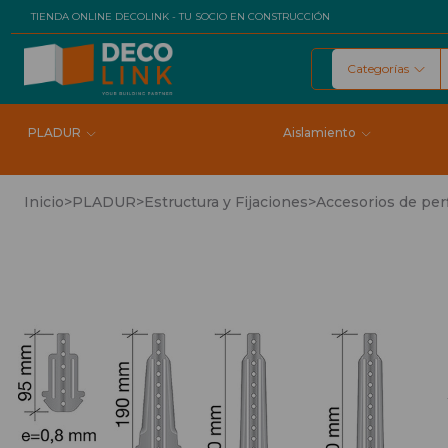
TIENDA ONLINE DECOLINK - TU SOCIO EN CONSTRUCCIÓN
Categorías
Buscar
PLADUR
Aislamiento
Inicio
>
PLADUR
>
Estructura y Fijaciones
>
Accesorios de perf