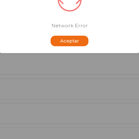
to (mm)
Precio
Cantidad
Unidades
Network Error
+
1
Consultar precio
-
Aceptar