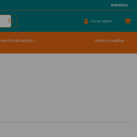
EMPRESA
Iniciar sesión
rios Construcción
Yesos y masillas