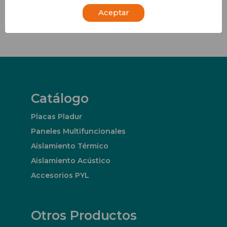
Aceptar
Catálogo
Placas Pladur
Paneles Multifuncionales
Aislamiento Térmico
Aislamiento Acústico
Accesorios PYL
Otros Productos