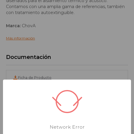
diseñados para el aislamiento térmico y acústico.
Contamos con una amplia gama de referencias, también
con tratamiento autoextinguible.
Marca:
ChovA
Más información
Documentación
Ficha de Producto
INFORMACIÓN DEL PRODUCTO
Network Error