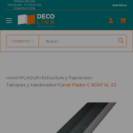
TIENDA ONLINE
DECOLINK - TU SOCIO EN
EMPRESA
CONSTRUCCIÓN
Categorías
Buscar
Inicio
>
PLADUR
>
Estructura y Fijaciones
>
Tabiques y trasdosados
>
Canal Pladur C 90/47 XL Z2