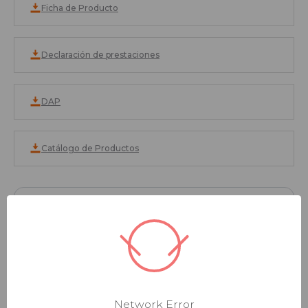
Ficha de Producto
Declaración de prestaciones
DAP
Catálogo de Productos
Canal C 90/47 XL Z2 3000 (Nuevo Pac)
|
Consultar precio
INFORMACIÓN DEL PRODUCTO
Network Error